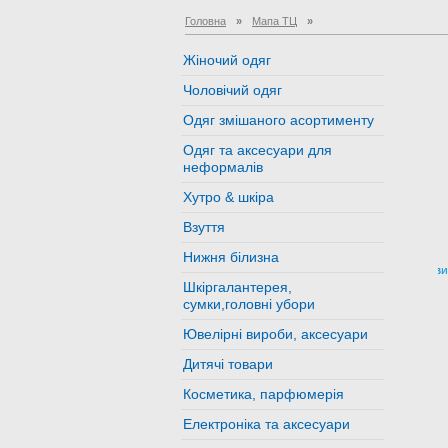
Головна
»
Мапа ТЦ
»
Жіночий одяг
Чоловічий одяг
Одяг змішаного асортименту
Одяг та аксесуари для
неформалів
Хутро & шкіра
Взуття
Нижня білизна
Магази
Шкіргалантерея,
сумки,головні убори
Ювелірні вироби, аксесуари
Дитячі товари
Косметика, парфюмерія
Електроніка та аксесуари