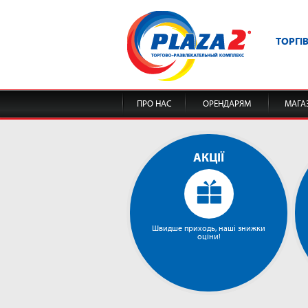
ТОРГІ
ПРО НАС
ОРЕНДАРЯМ
МАГА
АКЦІЇ
Швидше приходь, наші знижки
оціни!