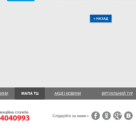
« НАЗАД
ЗИНИ
МАПА ТЦ
АКЦІЇ І НОВИНИ
ВІРТУАЛЬНИЙ ТУР
маційна служба
4040993
Слідкуйте за нами »