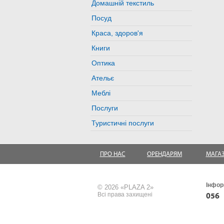
Домашній текстиль
Посуд
Краса, здоров'я
Книги
Оптика
Ательє
Меблі
Послуги
Туристичні послуги
ПРО НАС
ОРЕНДАРЯМ
МАГА
Інфор
© 2026 «PLAZA 2»
Всі права захищені
056