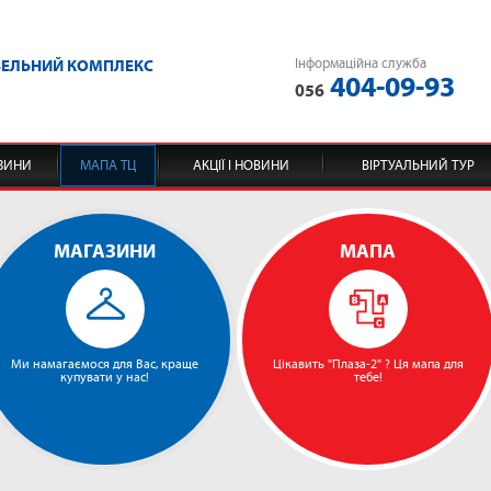
Інформаційна служба
ВЕЛЬНИЙ КОМПЛЕКС
404-09-93
056
ЗИНИ
МАПА ТЦ
АКЦІЇ І НОВИНИ
ВІРТУАЛЬНИЙ ТУР
МАГАЗИНИ
МАПА
Ми намагаємося для Вас, краще
Цікавить "Плаза-2" ? Ця мапа для
купувати у нас!
тебе!