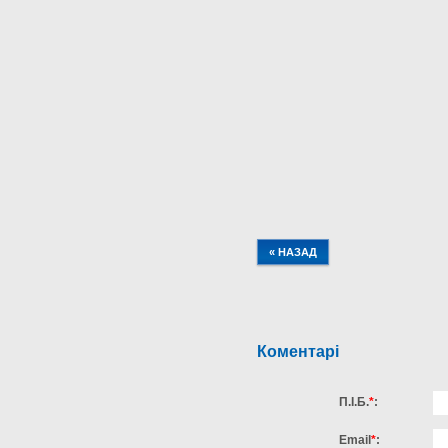
« НАЗАД
Коментарі
П.І.Б.
*
:
Email
*
: