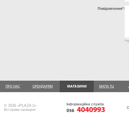
Повідомлення
*
:
*
п
ПРО НАС
ОРЕНДАРЯМ
МАГАЗИНИ
МАПА ТЦ
Інформаційна служба
© 2026 «PLAZA 2»
4040993
С
Всі права захищені
056