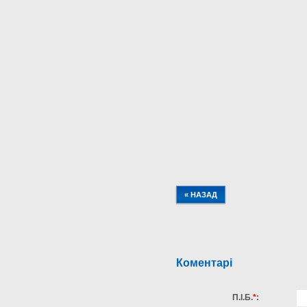
« НАЗАД
Коментарі
П.І.Б.
*
: