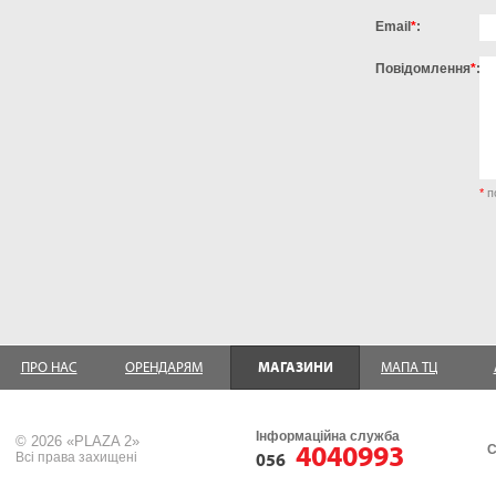
Email
*
:
Повідомлення
*
:
*
п
ПРО НАС
ОРЕНДАРЯМ
МАГАЗИНИ
МАПА ТЦ
Інформаційна служба
© 2026 «PLAZA 2»
4040993
С
Всі права захищені
056