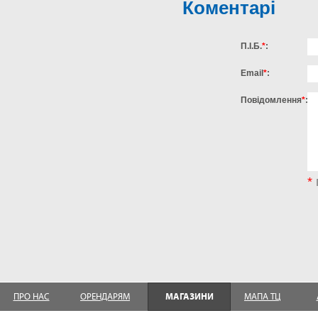
Коментарі
П.І.Б.
*
:
Email
*
:
Повідомлення
*
:
*
ПРО НАС
ОРЕНДАРЯМ
МАГАЗИНИ
МАПА ТЦ