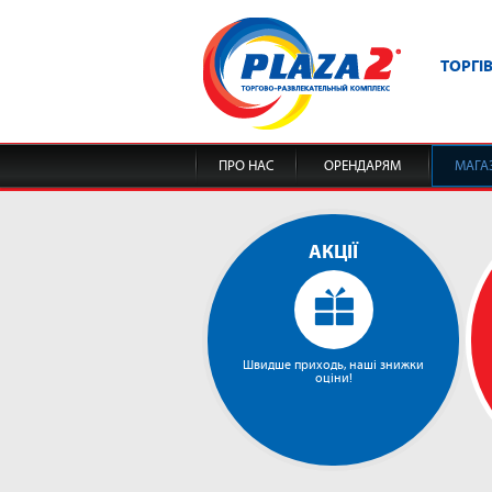
ТОРГІ
ПРО НАС
ОРЕНДАРЯМ
МАГА
АКЦІЇ
Швидше приходь, наші знижки
оціни!