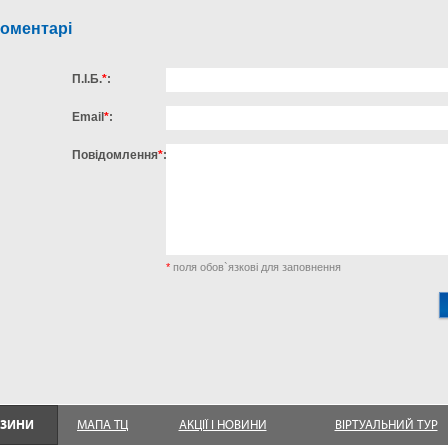
оментарі
П.І.Б.
*
:
Email
*
:
Повідомлення
*
:
*
поля обов`язкові для заповнення
ЗИНИ
МАПА ТЦ
АКЦІЇ І НОВИНИ
ВІРТУАЛЬНИЙ ТУР