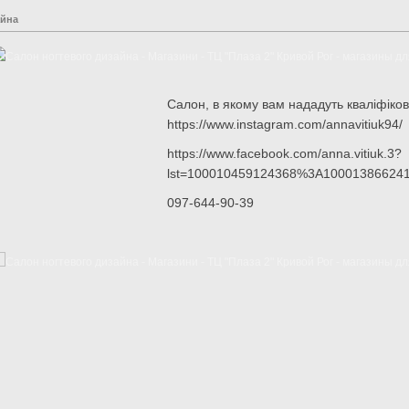
айна
Cалон, в якому вам нададуть кваліфікова
https://www.instagram.com/annavitiuk94/
https://www.facebook.com/anna.vitiuk.3?
lst=100010459124368%3A10001386624
097-644-90-39