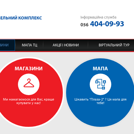
Інформаційна служба
ВЕЛЬНИЙ КОМПЛЕКС
404-09-93
056
ЗИНИ
МАПА ТЦ
АКЦІЇ І НОВИНИ
ВІРТУАЛЬНИЙ ТУР
МАГАЗИНИ
МАПА
Ми намагаємося для Вас, краще
Цікавить "Плаза-2" ? Ця мапа для
купувати у нас!
тебе!