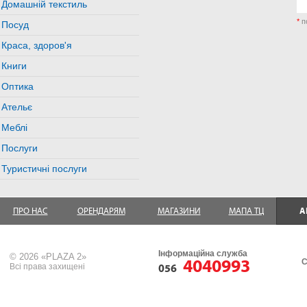
Домашній текстиль
*
п
Посуд
Краса, здоров'я
Книги
Оптика
Ательє
Меблі
Послуги
Туристичні послуги
ПРО НАС
ОРЕНДАРЯМ
МАГАЗИНИ
МАПА ТЦ
А
Інформаційна служба
© 2026 «PLAZA 2»
4040993
С
Всі права захищені
056