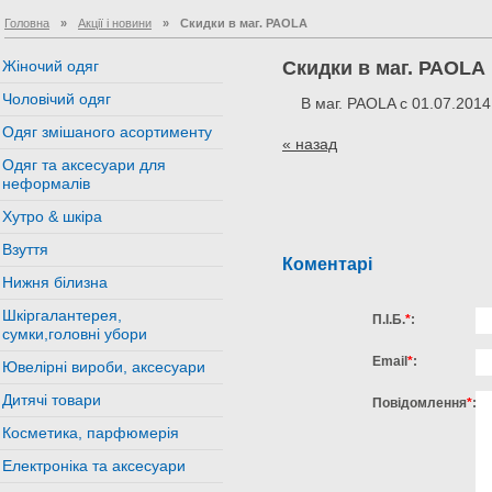
Головна
»
Акції і новини
»
Скидки в маг. РАОLA
Жіночий одяг
Скидки в маг. РАОLA
Чоловічий одяг
В маг.
PAOLA
с 01.07.2014
Одяг змішаного асортименту
« назад
Одяг та аксесуари для
неформалів
Хутро & шкіра
Взуття
Коментарі
Нижня білизна
Шкіргалантерея,
П.І.Б.
*
:
сумки,головні убори
Email
*
:
Ювелірні вироби, аксесуари
Дитячі товари
Повідомлення
*
:
Косметика, парфюмерія
Електроніка та аксесуари