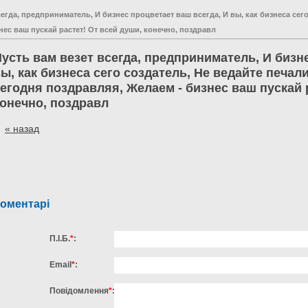
сегда, предприниматель, И бизнес процветает ваш всегда, И вы, как бизнеса сего
ес ваш пускай растет! От всей души, конечно, поздравл
усть вам везет всегда, предприниматель, И бизн
ы, как бизнеса сего создатель, Не ведайте печал
егодня поздравляя, Желаем - бизнес ваш пускай 
онечно, поздравл
« назад
оментарі
П.І.Б.
*
:
Email
*
:
Повідомлення
*
: