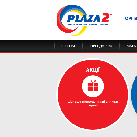
ТОРГІ
ПРО НАС
ОРЕНДАРЯМ
МАГА
АКЦІЇ
Швидше приходь, наші знижки
оціни!