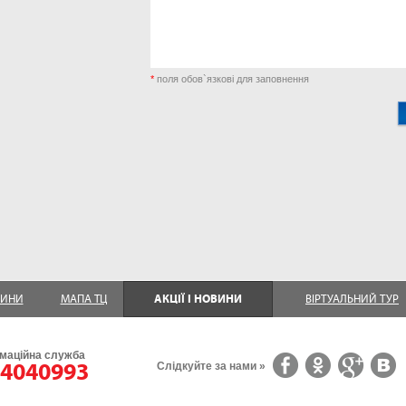
*
поля обов`язкові для заповнення
ЗИНИ
МАПА ТЦ
АКЦІЇ І НОВИНИ
ВІРТУАЛЬНИЙ ТУР
маційна служба
4040993
Слідкуйте за нами »