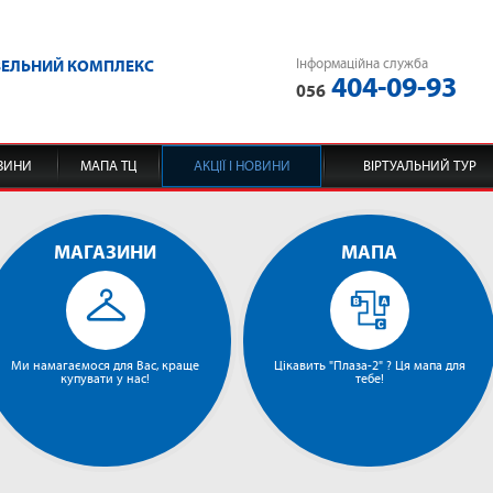
Інформаційна служба
ВЕЛЬНИЙ КОМПЛЕКС
404-09-93
056
ЗИНИ
МАПА ТЦ
АКЦІЇ І НОВИНИ
ВІРТУАЛЬНИЙ ТУР
МАГАЗИНИ
МАПА
Ми намагаємося для Вас, краще
Цікавить "Плаза-2" ? Ця мапа для
купувати у нас!
тебе!