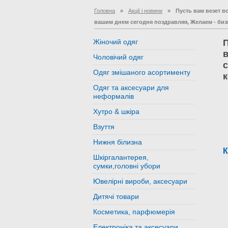
Головна
»
Акції і новини
»
Пусть вам везет в
вашим днем сегодня поздравляя, Желаем - бизн
Жіночий одяг
П
в
Чоловічий одяг
с
Одяг змішаного асортименту
к
Одяг та аксесуари для
неформалів
Хутро & шкіра
Взуття
Нижня білизна
К
Шкіргалантерея,
сумки,головні убори
Ювелірні вироби, аксесуари
Дитячі товари
Косметика, парфюмерія
Електроніка та аксесуари