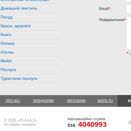
Домашній текстиль
Email
*
:
Посуд
Повідомлення
*
:
Краса, здоров'я
Книги
Оптика
Ательє
*
Меблі
Послуги
Туристичні послуги
ПРО НАС
ОРЕНДАРЯМ
МАГАЗИНИ
МАПА ТЦ
А
Інформаційна служба
© 2026 «PLAZA 2»
4040993
С
Всі права захищені
056