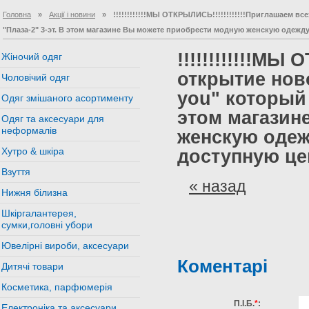
Головна
»
Акції і новини
»
!!!!!!!!!!!!МЫ ОТКРЫЛИСЬ!!!!!!!!!!!!Приглашаем в
"Плаза-2" 3-эт. В этом магазине Вы можете приобрести модную женскую одежду
!!!!!!!!!!!!МЫ
Жіночий одяг
открытие нов
Чоловічий одяг
you" который 
Одяг змішаного асортименту
этом магазин
Одяг та аксесуари для
неформалів
женскую одеж
Хутро & шкіра
доступную це
Взуття
« назад
Нижня білизна
Шкіргалантерея,
сумки,головні убори
Ювелірні вироби, аксесуари
Коментарі
Дитячі товари
Косметика, парфюмерія
П.І.Б.
*
:
Електроніка та аксесуари