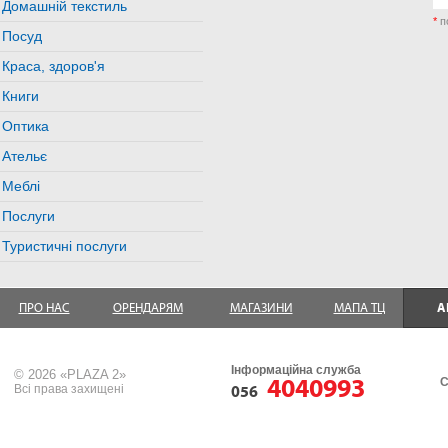
Домашній текстиль
*
п
Посуд
Краса, здоров'я
Книги
Оптика
Ательє
Меблі
Послуги
Туристичні послуги
ПРО НАС
ОРЕНДАРЯМ
МАГАЗИНИ
МАПА ТЦ
А
Інформаційна служба
© 2026 «PLAZA 2»
4040993
С
Всі права захищені
056