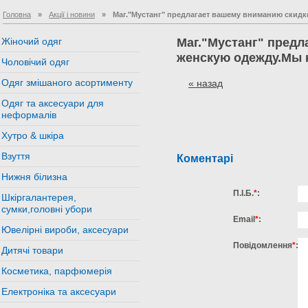
Головна
»
Акції і новини
»
Маг."Мустанг" предлагает вашему вниманию скидки
Жіночий одяг
Маг."Мустанг" предл
женскую одежду.Мы н
Чоловічий одяг
Одяг змішаного асортименту
« назад
Одяг та аксесуари для
неформалів
Хутро & шкіра
Взуття
Коментарі
Нижня білизна
П.І.Б.
*
:
Шкіргалантерея,
сумки,головні убори
Email
*
:
Ювелірні вироби, аксесуари
Повідомлення
*
:
Дитячі товари
Косметика, парфюмерія
Електроніка та аксесуари